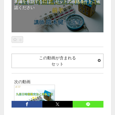
本編を視聴するには、セットの視聴条件をご確
認ください
0
この動画が含まれる
セット
次の動画
九星日時盤鑑定法と移
転方位（後半）