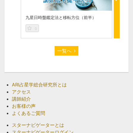
九星日時盤鑑定法と移転方位（前半）
九星日
0
0
一覧へ
ARI占星学総合研究所とは
アクセス
講師紹介
お客様の声
よくあるご質問
スターナビゲーターとは
スターナビゲーターログイン