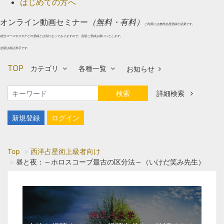
はじめての方へ
オンライン動画セミナー
（無料・有料）
ご利用には無料会員登録が必要です。
総合コースやスタナビの登録とは別になっておりますので、別途ご登録お願いいたします。
金額は税込表示です。
TOP
カテゴリ
各種一覧
お知らせ
検索
詳細検索
新規登録
ログイン
Top
西洋占星術上級者向け
昼と夜：～ホロスコープ最古の区分法～（いけだ笑み先生）