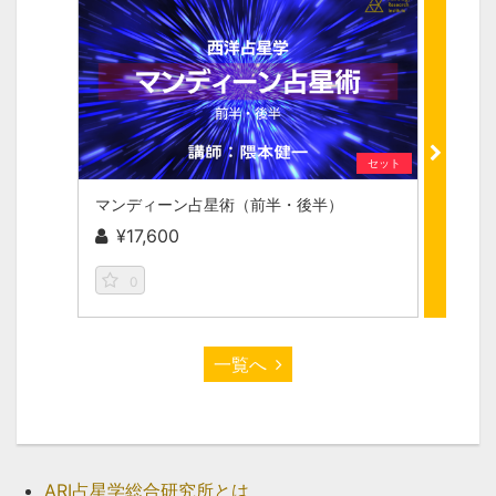
セット
マンディーン占星術（前半・後半）
¥17,600
¥11
0
0
一覧へ
ARI占星学総合研究所とは