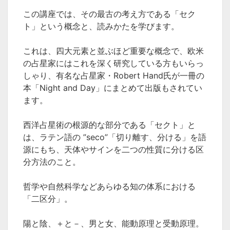
この講座では、その最古の考え方である「セク
ト」という概念と、
読みかたを学びます。
これは、四大元素と並ぶほど重要な概念で、欧米
の占星家にはこれを深く研究している方もいらっ
しゃり、有名な占星家・Robert Hand氏が一冊の
本「Night and Day」にまとめて出版もされてい
ます。
西洋占星術の根源的な部分である「セクト」と
は、ラテン語の ”seco”「切り離す、分ける」を語
源にもち、天体やサインを二つの性質に分ける区
分方法のこと。
哲学や自然科学などあらゆる知の体系における
「二区分」。
陽
と
陰、＋
と
－、男
と
女、能動原理
と
受動原理。