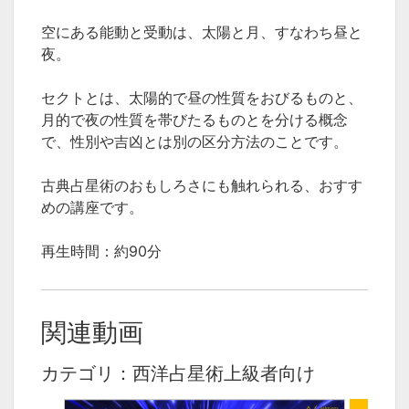
空にある能動
と
受動は、太陽
と
月、すなわち
昼
と
夜
。
セクト
と
は、太陽的で
昼
の性質をおびるもの
と
、
月的で
夜
の性質を帯びたるもの
と
を分ける概念
で、性別や吉凶
と
は別の区分方法のこ
と
です。
古典占星術のおもしろさにも触れられる、おすす
めの講座です。
再生時間：約90分
関連動画
カテゴリ：西洋占星術上級者向け