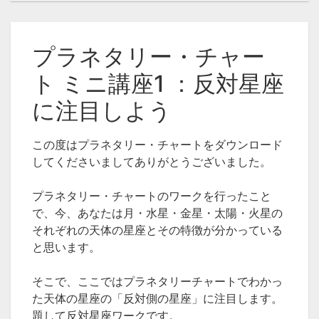
プラネタリー・チャー
ト ミニ講座２ ：プラ
ネタリー・バランスを
プラネタリー・チャー
チェックする！
ト ミニ講座1 ：反対星座
タグ
に注目しよう
西洋占星術
星占い
プラネタリーチャート
天体
この度はプラネタリー・チャートをダウンロード
してくださいましてありがとうございました。
プラネタリー・チャートのワークを行ったこと
で、今、あなたは月・水星・金星・太陽・火星の
それぞれの天体の星座とその特徴が分かっている
と思います。
そこで、ここではプラネタリーチャートでわかっ
た天体の星座の「反対側の星座」に注目します。
題して反対星座ワークです。