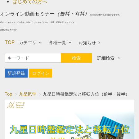
はじめての方へ
オンライン動画セミナー
（無料・有料）
ご利用には無料会員登録が必要です。
総合コースやスタナビの登録とは別になっておりますので、別途ご登録お願いいたします。
金額は税込表示です。
TOP
カテゴリ
各種一覧
お知らせ
検索
詳細検索
新規登録
ログイン
Top
九星気学
九星日時盤鑑定法と移転方位（前半・後半）