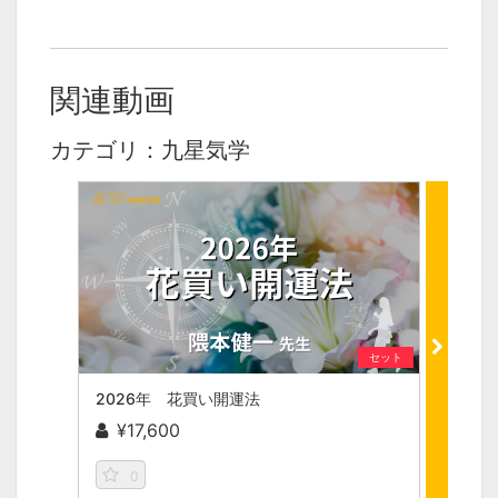
関連動画
カテゴリ：九星気学
セット
2026年 花買い開運法
202
¥17,600
¥17
0
0