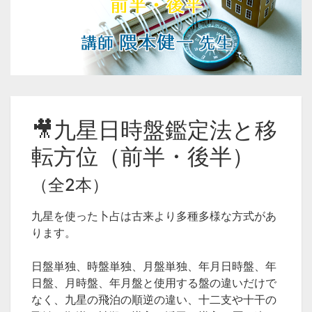
🎥九星日時盤鑑定法と移
転方位（前半・後半）
（全2本）
九星を使った卜占は古来より多種多様な方式があ
ります。
日盤単独、時盤単独、月盤単独、年月日時盤、年
日盤、月時盤、年月盤と使用する盤の違いだけで
なく、九星の飛泊の順逆の違い、十二支や十干の