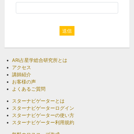
送信
ARI占星学総合研究所とは
アクセス
講師紹介
お客様の声
よくあるご質問
スターナビゲーターとは
スターナビゲーターログイン
スターナビゲーターの使い方
スターナビゲーター利用規約