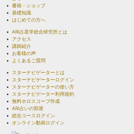
書籍・ショップ
基礎知識
はじめての方へ
ARI占星学総合研究所とは
アクセス
講師紹介
お客様の声
よくあるご質問
スターナビゲーターとは
スターナビゲーターログイン
スターナビゲーターの使い方
スターナビゲーター利用規約
無料ホロスコープ作成
ARI占いの部屋
総合コースログイン
オンライン動画ログイン