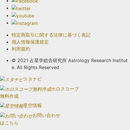
特定商取引に関する法律に基づく表記
個人情報保護規定
利用規約
© 2021 占星学総合研究所 Astrology Research Institut
e. All Rights Reserved
スタナビ
ホロスコープ
無料作成
星空情報
お問い合わせ
はこちら