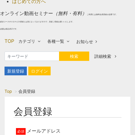
はじめての方へ
オンライン動画セミナー
（無料・有料）
ご利用には無料会員登録が必要です。
総合コースやスタナビの登録とは別になっておりますので、別途ご登録お願いいたします。
金額は税込表示です。
TOP
カテゴリ
各種一覧
お知らせ
検索
詳細検索
新規登録
ログイン
Top
会員登録
会員登録
メールアドレス