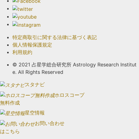
特定商取引に関する法律に基づく表記
個人情報保護規定
利用規約
© 2021 占星学総合研究所 Astrology Research Institut
e. All Rights Reserved
スタナビ
ホロスコープ
無料作成
星空情報
お問い合わせ
はこちら