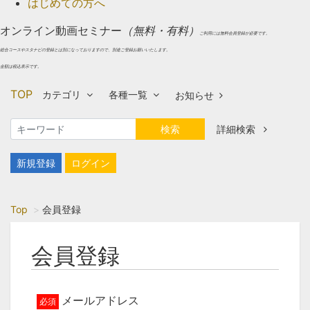
はじめての方へ
オンライン動画セミナー
（無料・有料）
ご利用には無料会員登録が必要です。
総合コースやスタナビの登録とは別になっておりますので、別途ご登録お願いいたします。
金額は税込表示です。
TOP
カテゴリ
各種一覧
お知らせ
検索
詳細検索
新規登録
ログイン
Top
会員登録
会員登録
メールアドレス