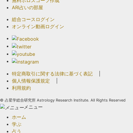
無料ホロスコープ作成
ARI占いの部屋
総合コースログイン
オンライン動画ログイン
特定商取引に関する法律に基づく表記
|
個人情報保護規定
|
利用規約
©
占星学総合研究所 Astrology Research Institute. All Rights Reserved
メニュー
ホーム
学ぶ
占う