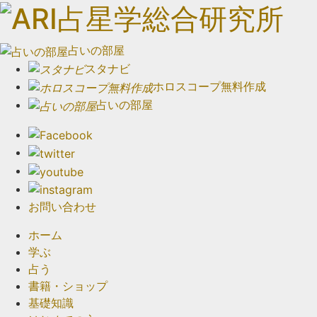
占いの部屋
スタナビ
ホロスコープ無料作成
占いの部屋
お問い合わせ
ホーム
学ぶ
占う
書籍・ショップ
基礎知識