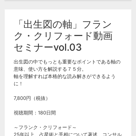
カテゴリ
「出生図の軸」フラン
LSAの占星術セミナー
ク・クリフォード動画
タグ
セミナーvol.03
MC
アセンダント
ディセンダント
IC
西洋
占星術
フランククリフォード
ホロスコープ
出生図の中でもっとも重要なポイントである軸の
意味、使い方を解説する７５分。
軸を理解すれば本格的な読み解きができるよう
に！
7,800円（税抜）
視聴期間：180日間
～フランク・クリフォード～
25年以上、占星術と手相について著述、コンサル