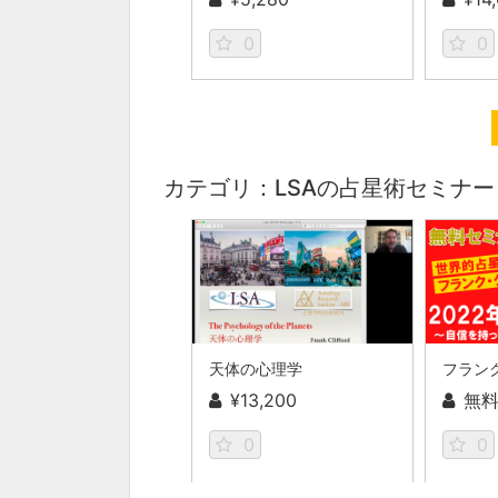
0
0
カテゴリ：LSAの占星術セミナー
天体の心理学
¥13,200
無
0
0