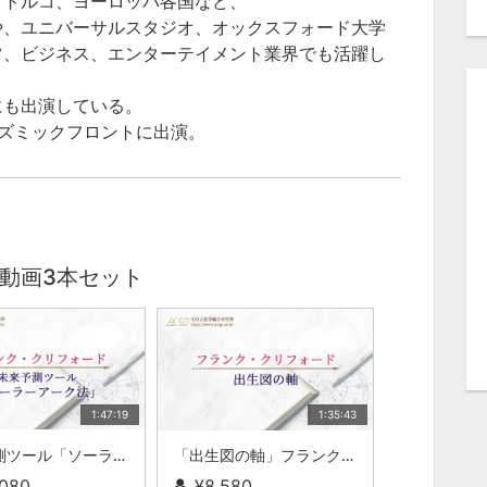
、トルコ、ヨーロッパ各国など、
や、ユニバーサルスタジオ、オックスフォード大学
ツ、ビジネス、エンターテイメント業界でも活躍し
にも出演している。
、コズミックフロントに出演。
動画3本セット
1:47:19
1:35:43
未来予測ツール「ソーラーアーク法」フランク・クリフォード動画セミナーvol.02
「出生図の軸」フランク・クリフォード動画セミナーvol.03
,080
¥8,580