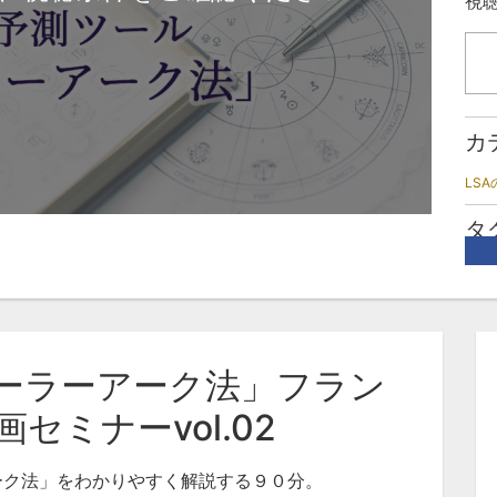
視
カ
LS
タ
ソ
占
ーラーアーク法」フラン
セミナーvol.02
ーク法」をわかりやすく解説する９０分。