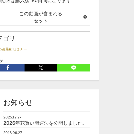
聴期限は購入後180日間になります
この動画が含まれる
セット
テゴリ
Aの占星術セミナー
グ
ーラーアーク
未来予測
ダイレクション
西洋
星術
フランククリフォード
ホロスコープ
お知らせ
2025.12.27
2026年花買い開運法を公開しました。
2018.09.27