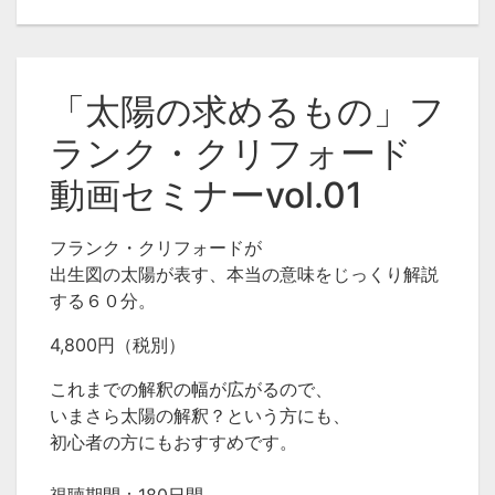
カテゴリ
LSAの占星術セミナー
「太陽の求めるもの」フ
タグ
ランク・クリフォード
出生図の太陽
太陽
サイン
占星術
動画セミナーvol.01
フランククリフォード
ホロスコープ
フランク・クリフォードが
出生図の太陽が表す、本当の意味をじっくり解説
する６０分。
4,800円（税別）
これまでの解釈の幅が広がるので、
いまさら太陽の解釈？という方にも、
初心者の方にもおすすめです。
視聴期間：180日間