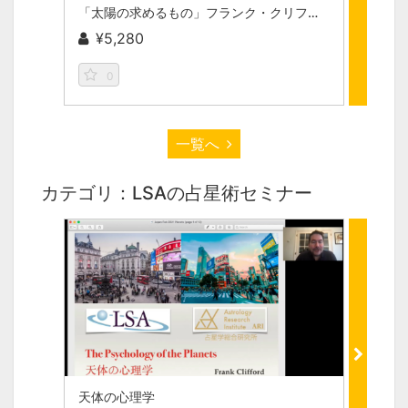
「太陽の求めるもの」フランク・クリフォード動画セミナーvol.01
¥5,280
¥1
0
0
一覧へ
カテゴリ：LSAの占星術セミナー
天体の心理学