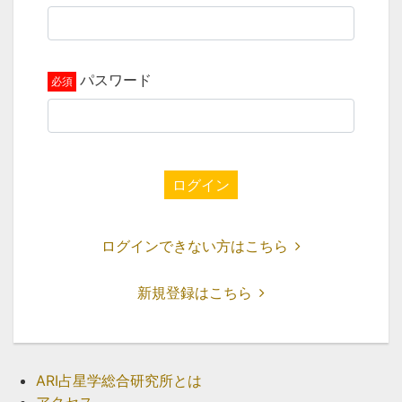
パスワード
ログイン
ログインできない方はこちら
新規登録はこちら
ARI占星学総合研究所とは