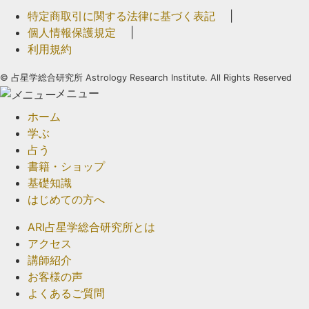
特定商取引に関する法律に基づく表記
|
個人情報保護規定
|
利用規約
©
占星学総合研究所 Astrology Research Institute. All Rights Reserved
メニュー
ホーム
学ぶ
占う
書籍・ショップ
基礎知識
はじめての方へ
ARI占星学総合研究所とは
アクセス
講師紹介
お客様の声
よくあるご質問