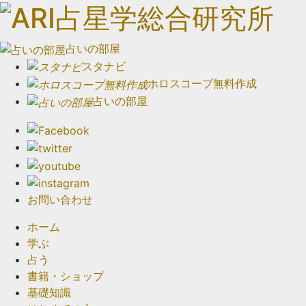
占いの部屋
スタナビ
ホロスコープ無料作成
占いの部屋
お問い合わせ
ホーム
学ぶ
占う
書籍・ショップ
基礎知識