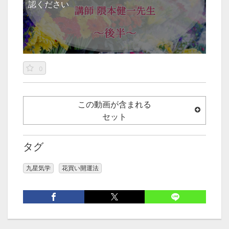
認ください
0
この動画が含まれる
セット
タグ
九星気学
花買い開運法