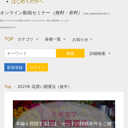
はじめての方へ
オンライン動画セミナー
（無料・有料）
ご利用には無料会員登録が必要です。
総合コースやスタナビの登録とは別になっておりますので、別途ご登録お願いいたします。
金額は税込表示です。
TOP
カテゴリ
各種一覧
お知らせ
検索
詳細検索
新規登録
ログイン
Top
2021年 花買い開運法（後半）
本編を視聴するには、セットの視聴条件をご確